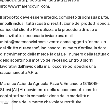
applica a tutti prodotti venduti attraverso il
sito
www.marencovini.com
.
Il prodotto deve essere integro, completo di ogni sua parte,
imballi inclusi; tutti i costi di restituzione dei prodotti sono a
carico del cliente. Per utilizzare la procedura di reso è
innanzitutto necessario inviare una mail
a:
info@marencovini.com
avente come oggetto “esercizio
del diritto di recesso”, indicando: il numero d’ordine, la data
di ricevimento della merce, la data e il numero della fattura o
dello scontrino, il motivo del recesso. Entro 3 giorni
lavorativi dall’invio della mail occorre poi spedire una
raccomandata A.R. a:
Marenco Azienda Agricola, P.zza V. Emanuele 18 15019 –
Strevi (AL) Al ricevimento della raccomandata sarete
contattati per la comunicazione delle modalità di
spedizione della merce che volete restituire.