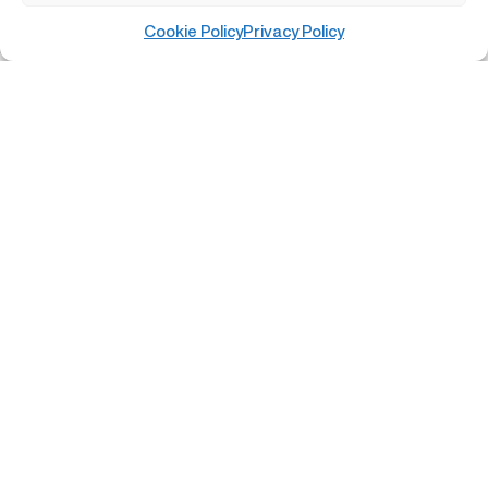
Rosé
Cookie Policy
Privacy Policy
Rossi
Spumanti
Menu
Home
Vini
Idee Regalo
Abbonamenti
Esperienze
Accessori
Contatti