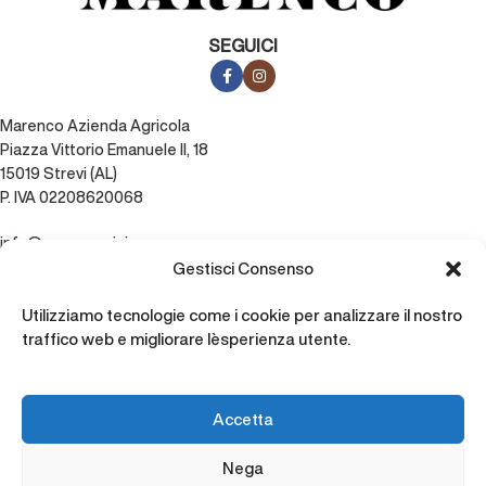
SEGUICI
Marenco Azienda Agricola
Piazza Vittorio Emanuele II, 18
15019 Strevi (AL)
P. IVA 02208620068
info@marencovini.com
0144 363133
Gestisci Consenso
Vini
Utilizziamo tecnologie come i cookie per analizzare il nostro
traffico web e migliorare l`esperienza utente.
Aromatici
Bianchi
Accetta
Grappe
Passiti
Nega