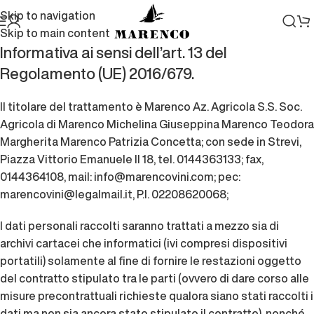
Skip to navigation
Skip to main content
Informativa ai sensi dell’art. 13 del
Regolamento (UE) 2016/679.
Il titolare del trattamento è Marenco Az. Agricola S.S. Soc.
Agricola di Marenco Michelina Giuseppina Marenco Teodora
Margherita Marenco Patrizia Concetta; con sede in Strevi,
Piazza Vittorio Emanuele II 18, tel. 0144363133; fax,
0144364108, mail:
info@marencovini.com
; pec:
marencovini@legalmail.it, P.I. 02208620068;
I dati personali raccolti saranno trattati a mezzo sia di
archivi cartacei che informatici (ivi compresi dispositivi
portatili) solamente al fine di fornire le restazioni oggetto
del contratto stipulato tra le parti (ovvero di dare corso alle
misure precontrattuali richieste qualora siano stati raccolti i
dati ma non sia ancora stato stipulato il contratto), nonché