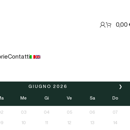
0,00
rie
Contatti
GIUGNO
2026
❯
Ma
Me
Gi
Ve
Sa
Do
02
03
04
05
06
07
09
10
11
12
13
14