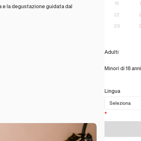
15
ina e la degustazione guidata dal
22
29
Adulti
Minori di 18 ann
Lingua
*