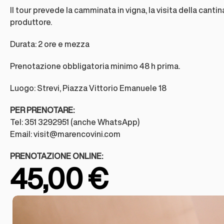
Il tour prevede la camminata in vigna, la visita della cant
produttore.
Durata: 2 ore e mezza
Prenotazione obbligatoria minimo 48 h prima.
Luogo: Strevi, Piazza Vittorio Emanuele 18
PER PRENOTARE:
Tel: 351 3292951 (anche WhatsApp)
Email:
visit@marencovini.com
PRENOTAZIONE ONLINE:
45,00
€