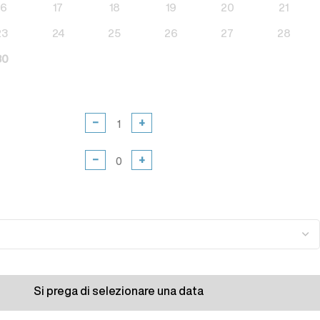
16
17
18
19
20
21
23
24
25
26
27
28
30
−
+
i
−
+
Si prega di selezionare una data