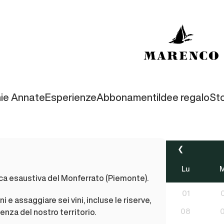
ie Annate
Esperienze
Abbonamenti
Idee regalo
Sto
❮
Lu
mica esaustiva del Monferrato (Piemonte).
01
i e assaggiare sei vini, incluse le riserve,
08
enza del nostro territorio.