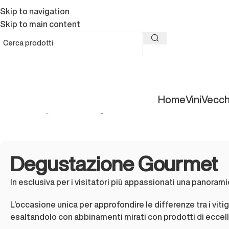
Skip to navigation
Skip to main content
Home
Vini
Vecch
Home
/
Degustazioni
/
Degustazione Gourmet
Degustazione Gourmet
In esclusiva per i visitatori più appassionati una panora
L’occasione unica per approfondire le differenze tra i vitign
esaltandolo con abbinamenti mirati con prodotti di eccell