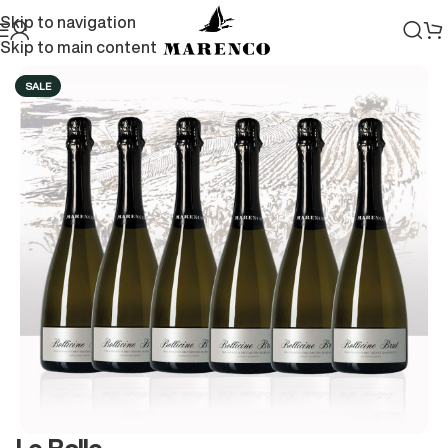
Skip to navigation
Skip to main content
Home
/
Abbonamenti
SALE