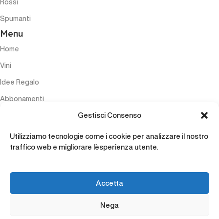
Rossi
Spumanti
Menu
Home
Vini
Idee Regalo
Abbonamenti
Gestisci Consenso
Esperienze
Accessori
Utilizziamo tecnologie come i cookie per analizzare il nostro
traffico web e migliorare l`esperienza utente.
Contatti
Accetta
Nega
© Copyright 2025 by Marencovini.com. Tutti i diritti riservati. P.IVA: